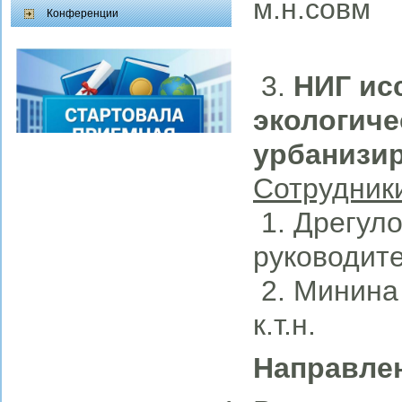
м.н.совм
Конференции
3.
НИГ ис
экологиче
урбанизи
Сотрудник
1. Дрегуло 
руководит
2. Минина 
к.т.н.
Направле