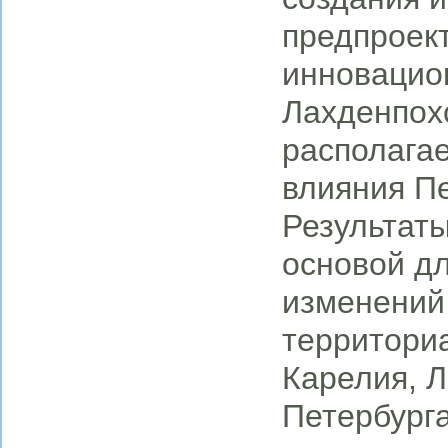
предпроект
инновацион
Лахденпох
располага
влияния П
Результаты
основой д
изменений 
территори
Карелия, Л
Петербург