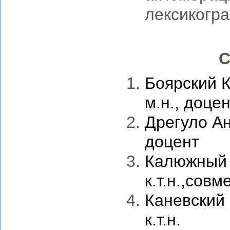
лексикогр
Сотру
Боярский К
м.н., доце
Дрегуло Ан
доцент
Калюжный Н
к.т.н.
,совм
Каневский 
к.т.н.