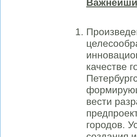
Важнейшие
Произведе
целесообр
инновацио
качестве г
Петербургс
формирующ
вести раз
предпроек
городов. У
создания 