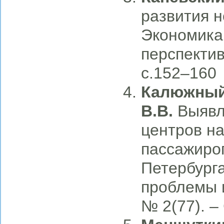
развития н
Экономика
перспектив
с.152–160
Калюжный 
В.В.
Выявл
центров н
пассажироп
Петербурга
проблемы и
№ 2(77). –