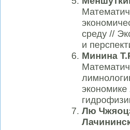
Меншуткин
Математич
экономиче
среду // Э
и перспект
Минина Т.
Математич
лимнологии
экономике 
гидрофизик
Лю Чжяоцз
Лачининск