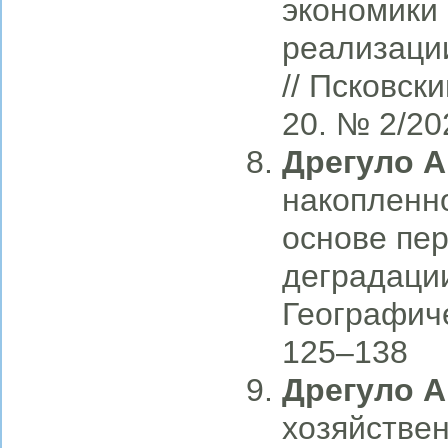
экономики 
реализации
// Псковск
20. № 2/20
Дрегуло А
накопленн
основе пе
деградации
Географиче
125–138
Дрегуло А
хозяйствен