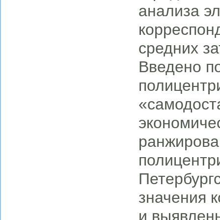
анализа э
корреспонд
средних за
Введено п
полицентр
«самодост
экономиче
ранжирова
полицентр
Петербург
значения 
и выявлены