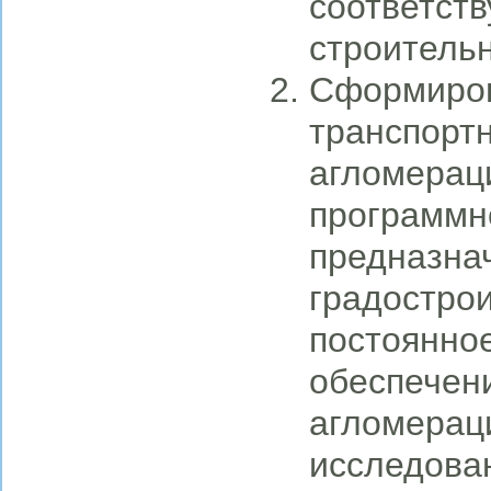
соответст
строитель
Сформиров
транспорт
агломерац
программно
предназна
градостро
постоянно
обеспечени
агломерац
исследова