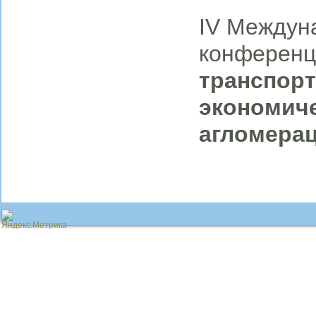
IV Междун
конферен
транспорт
экономиче
агломера