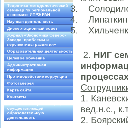
Теоретико-методологический
Солодилов
семинар по региональной
экономике ИПРЭ РАН
Липаткин 
Научная деятельность
Хильченко
Диссертационный совет
Журнал «Экономика Северо-
Запада: проблемы и
перспективы развития»
Образовательная деятельность
2.
НИГ се
Целевое обучение
информац
Административная
информация
процесса
Противодействие коррупции
Фотогалерея
Сотрудник
Карта сайта
1. Каневск
Контакты
Сведения об организации,
вед.н.с., к
осуществляющей
образовательную
2. Боярски
деятельность