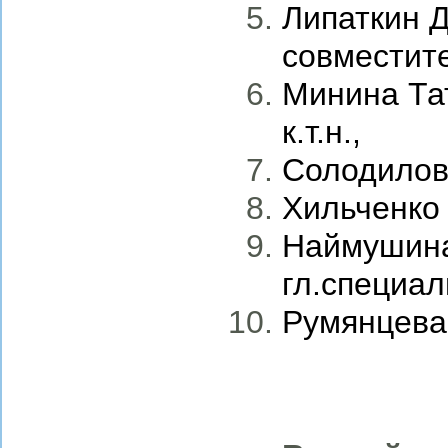
Липаткин Д
совместит
Минина Тат
к.т.н.
,
Солодилов 
Хильченко 
Наймушина
гл.специал
Румянцева