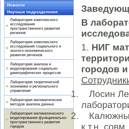
Новости
Заведую
Научные подразделения
В лаборат
Лаборатория комплексного
исследования
пространственного развития
исследов
регионов
Лаборатория комплексного
1.
НИГ ма
исследования социального и
эколого-экономического
развития регионов
территори
Лаборатория анализа и
городов и
моделирования социально-
демографических процессов
Сотрудник
Лаборатория теоретической
экономики и регионального
управления
Лосин Лео
Лаборатория математических
лаборатори
методов анализа данных
Калюжный 
Лаборатория математического
моделирования функционально-
пространственного развития
к.т.н. совм
городов