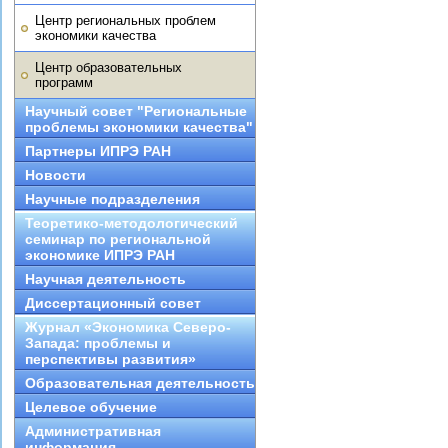
Центр региональных проблем
экономики качества
Центр образовательных
программ
Научный совет "Региональные
проблемы экономики качества"
Партнеры ИПРЭ РАН
Новости
Научные подразделения
Теоретико-методологический
семинар по региональной
экономике ИПРЭ РАН
Научная деятельность
Диссертационный совет
Журнал «Экономика Северо-
Запада: проблемы и
перспективы развития»
Образовательная деятельность
Целевое обучение
Административная
информация