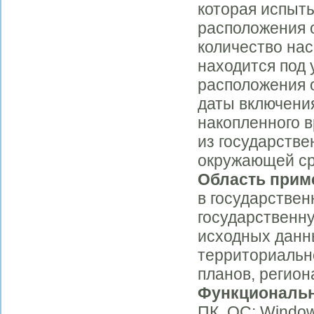
которая испыты
расположения 
количество нас
находится под 
расположения 
даты включения
накопленного 
из государстве
окружающей ср
Область прим
в государстве
государственну
исходных данн
территориальн
планов, регио
Функциональ
ПК. ОС: Window