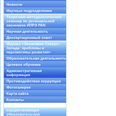
Новости
Научные подразделения
Теоретико-методологический
семинар по региональной
экономике ИПРЭ РАН
Научная деятельность
Диссертационный совет
Журнал «Экономика Северо-
Запада: проблемы и
перспективы развития»
Образовательная деятельность
Целевое обучение
Административная
информация
Противодействие коррупции
Фотогалерея
Карта сайта
Контакты
Сведения об организации,
осуществляющей
образовательную