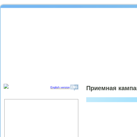
Приемная кампан
English version
Об институте
Организационная структура
ИПРЭ РАН
Научный совет "Региональные
проблемы экономики качества"
Партнеры ИПРЭ РАН