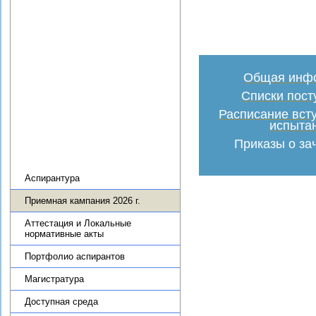
Новости
Научные подразделения
Теоретико-методологический
семинар по региональной
экономике ИПРЭ РАН
Общая инф
Научная деятельность
Списки пос
Диссертационный совет
Расписание вст
Журнал «Экономика Северо-
испыта
Запада: проблемы и
перспективы развития»
Приказы о за
Образовательная деятельность
Аспирантура
Приемная кампания 2026 г.
Аттестация и Локальные
нормативные акты
Портфолио аспирантов
Магистратура
Доступная среда