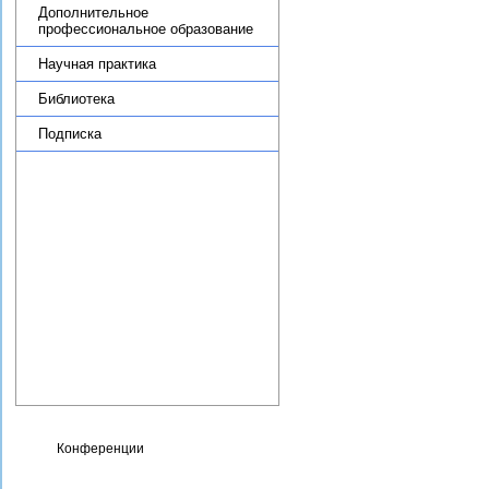
Дополнительное
профессиональное образование
Научная практика
Библиотека
Подписка
Целевое обучение
Административная
информация
Противодействие коррупции
Фотогалерея
Карта сайта
Контакты
Сведения об организации,
осуществляющей
образовательную
деятельность
Конференции