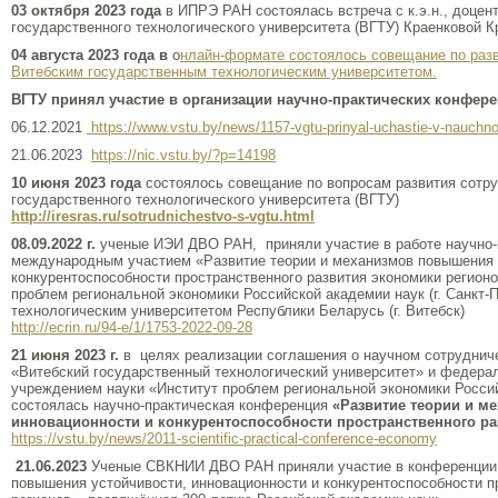
03 октября 2023 года
в ИПРЭ РАН состоялась встреча с к.э.н., доцен
государственного технологического университета (ВГТУ) Краенковой 
04 августа 2023 года в
о
нлайн-формате состоялось совещание по раз
Витебским государственным технологическим университетом.
ВГТУ принял участие в организации научно-практических конфер
06.12.2021
https://www.vstu.by/­news/1157-vgtu-priny­al-uchastie-v-nauchn­o-
21.06.2023
https://nic.vstu.by/?p=14198
10 июня 2023 года
состоялось совещание по вопросам развития сотр
государственного технологического университета (ВГТУ)
http://iresras.ru/sotrudnichestvo-s-vgtu.html
08.09.2022 г.
ученые ИЭИ ДВО РАН, приняли участие в работе научно-
международным участием «Развитие теории и механизмов повышения у
конкурентоспособности пространственного развития экономики регион
проблем региональной экономики Российской академии наук (г. Санкт-
технологическим университетом Республики Беларусь (г. Витебск)
http://ecrin.ru/94-e/1/1753-2022-09-28
21 июня 2023 г.
в целях реализации соглашения о научном сотруднич
«Витебский государственный технологический университет» и федер
учреждением науки «Институт проблем региональной экономики Росси
состоялась научно-практическая конференция
«Развитие теории и м
инновационности и конкурентоспособности пространственного ра
https://vstu.by/news/2011-scientific-practical-conference-economy
21.06.2023
Ученые СВКНИИ ДВО РАН приняли участие в конференции 
повышения устойчивости, инновационности и конкурентоспособности п