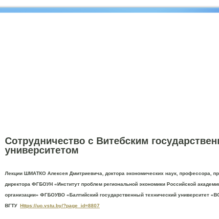
Сотрудничество с Витебским государстве
университетом
Лекции ШМАТКО Алексея Дмитриевича, доктора экономических наук, профессора, п
директора ФГБОУН «Институт проблем региональной экономики Российской академи
организации» ФГБОУВО «Балтийский государственный технический университет «ВО
ВГТУ
Https://uo.vstu.by/?page_id=8807