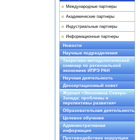
Международные партнеры
Академические партнеры
Индустриальные партнеры
Информационные партнеры
Новости
Научные подразделения
Теоретико-методологический
семинар по региональной
экономике ИПРЭ РАН
Научная деятельность
Диссертационный совет
Журнал «Экономика Северо-
Запада: проблемы и
перспективы развития»
Образовательная деятельность
Целевое обучение
Административная
информация
Противодействие коррупции