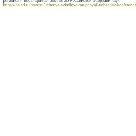
регионов», посвящённая 300-летию Российской академии наук
https://neisri.ru/novosti/uchenye-svkniidvo-ran-prinyali-uchastiev-konferencz