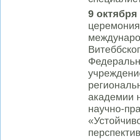
9 октября 
церемония
междунаро
Витеббског
Федеральн
учреждени
региональ
академии 
научно-пр
«Устойчиво
перспекти