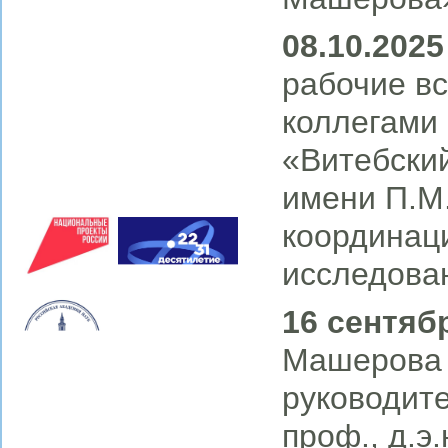
08.10.2025 
рабочие в
коллегами
«Витебски
имени П.М
координац
исследова
16 сентяб
Машерова 
руководит
проф., д.э