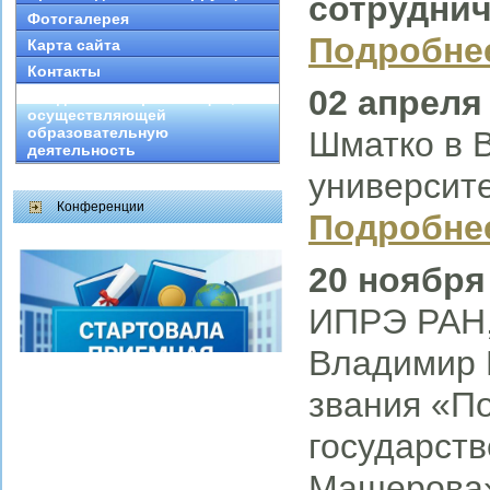
сотруднич
Фотогалерея
Подробне
Карта сайта
Контакты
02 апреля 
Сведения об организации,
осуществляющей
образовательную
Шматко в 
деятельность
университ
Конференции
Подробне
20 ноября 
ИПРЭ РАН, 
Владимир 
звания «П
государств
Машеров