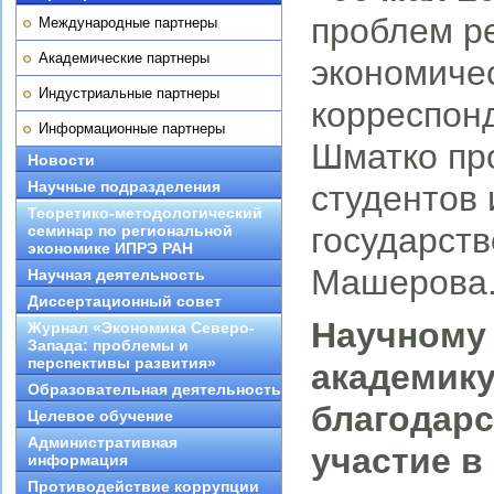
проблем р
Международные партнеры
Академические партнеры
экономичес
Индустриальные партнеры
корреспон
Информационные партнеры
Шматко пр
Новости
Научные подразделения
студентов 
Теоретико-методологический
государств
семинар по региональной
экономике ИПРЭ РАН
Машерова
Научная деятельность
Диссертационный совет
Научному
Журнал «Экономика Северо-
Запада: проблемы и
перспективы развития»
академику
Образовательная деятельность
благодарс
Целевое обучение
Административная
участие в
информация
Противодействие коррупции