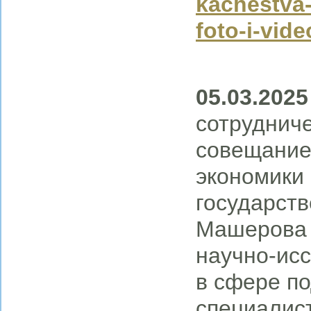
kachestva-
foto-i-vid
05.03.2025
сотруднич
совещание
экономики 
государств
Машерова 
научно-ис
в сфере п
специалис