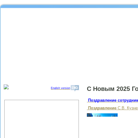
С Новым 2025 Г
English version
Поздравление сотрудни
Об институте
Поздравление
C.В. Кузн
Организационная структура
ИПРЭ РАН
Научный совет "Региональные
проблемы экономики качества"
Партнеры ИПРЭ РАН